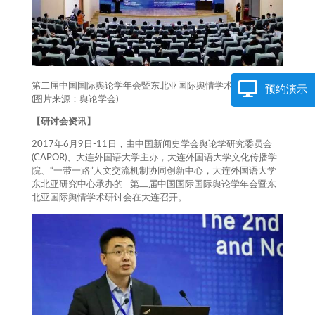
第二届中国国际舆论学年会暨东北亚国际舆情学术研讨会现场
预约演示
(图片来源：舆论学会)
【研讨会资讯】
2017年6月9日-11日，由中国新闻史学会舆论学研究委员会
(CAPOR)、大连外国语大学主办，大连外国语大学文化传播学
院、“一带一路”人文交流机制协同创新中心，大连外国语大学
东北亚研究中心承办的—第二届中国国际国际舆论学年会暨东
北亚国际舆情学术研讨会在大连召开。