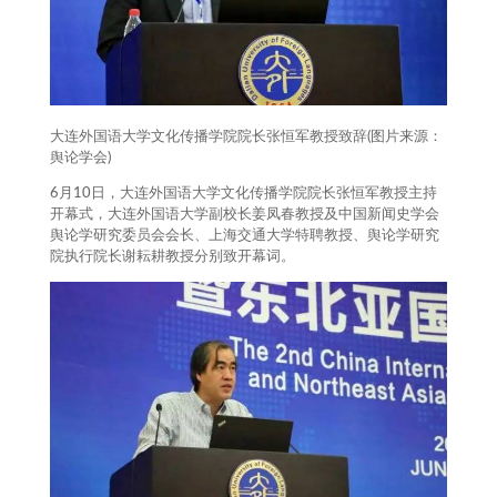
大连外国语大学文化传播学院院长张恒军教授致辞(图片来源：
舆论学会)
6月10日，大连外国语大学文化传播学院院长张恒军教授主持
开幕式，大连外国语大学副校长姜凤春教授及中国新闻史学会
舆论学研究委员会会长、上海交通大学特聘教授、舆论学研究
院执行院长谢耘耕教授分别致开幕词。