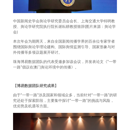
中国新闻史学会舆论学研究委员会会长、上海交通大学特聘教
授、舆论学研究院执行院长谢耘耕教授致辞(图片来源：舆论学
会)
本次年会为期两天，来自全国新闻传播学界的百余位专家学者
围绕国际舆论学理论建构、国际舆情监测引导、国家形象与对
外传播等多项议题展开研讨。
珠海博易数据团队的代表受邀参加该会议，并发表论文《“一带
一路”倡议在澳门舆论环境中的传播》。
【博易数据团队研究成果】
由于“一带一路”涉及国家和领域众多，当前针对“一带一路”的研
究还处于探索阶段，主要集中探讨“一带一路”的挑战与风险，
优劣势及机遇等方面。