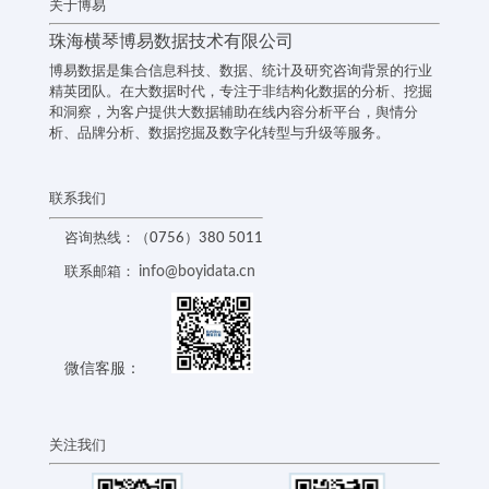
关于博易
珠海横琴博易数据技术有限公司
博易数据是集合信息科技、数据、统计及研究咨询背景的行业
精英团队。在大数据时代，专注于非结构化数据的分析、挖掘
和洞察，为客户提供大数据辅助在线内容分析平台，舆情分
析、品牌分析、数据挖掘及数字化转型与升级等服务。
联系我们
咨询热线：（0756）380 5011
info@boyidata.cn
联系邮箱：
微信客服：
关注我们