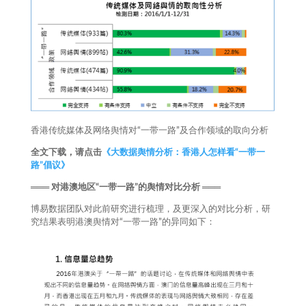
香港传统媒体及网络舆情对“一带一路”及合作领域的取向分析
全文下载，请点击
《大数据舆情分析：香港人怎样看“
一带一
路”
倡议》
═══ 对港澳地区“一带一路”的舆情对比分析 ═══
博易数据团队对此前研究进行梳理，及更深入的对比分析，研
究结果表明港澳舆情对“一带一路”的异同如下：