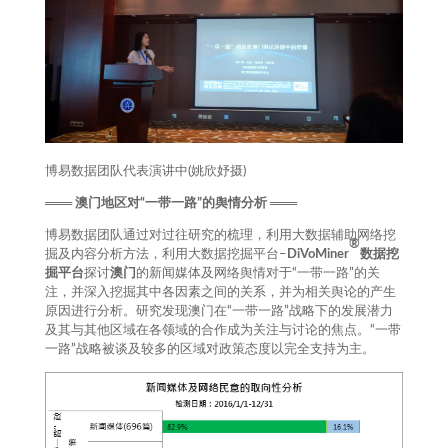
博易数据团队代表演讲中(姚欣妤摄)
═══ 澳门地区对“一带一路”的舆情分析 ═══
博易数据团队通过对过往研究的梳理，利用大数据辅助网络挖
®
掘及内容分析方法，利用大数据挖掘平台–
DiVo
Miner
数据挖
掘平台
探讨
澳门
的新闻媒体及网络舆情对于“一带一路”的关
注，并深入挖掘其中各因素之间的关系，并为相关舆论的产生
原因进行分析。研究发现澳门在“一带一路”战略下的发展潜力
及其与其他区域在各领域的合作成为关注与讨论的焦点。“一带
一路”战略被谈及较多的区域对政策态度以完全支持为主。