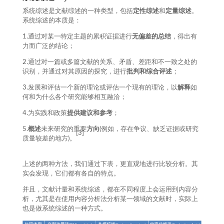
系统综述是文献综述的一种类型，包括
定性综述
和
定量综述
。
系统综述的本质是：
1.通过对某一特定主题的累积证据进行
无偏差的总结
，得出有
力而广泛的结论；
2.通过对一篇或多篇文献的关系、矛盾、差距和不一致之处的
识别，并通过对其原因的探究，进行
批判和综合评述
；
3.发展和评估一个新的理论或评估一个现有的理论，以
解释
如
何和为什么各个研究能够相互融洽；
4.为实践和政策
提供建议和参考
；
5.
概述
未来研究的重要
方向
(例如，存在争议、缺乏证据或研究
[3]
质量较差的地方)。
上述的两种方法，我们通过下表，更直观地进行比较分析。其
实会发现，它们都有各自的特点。
并且，文献计量和系统综述，都在不同程度上会运用到内容分
析，尤其是在使用内容分析法分析某一领域的文献时，实际上
也是做系统综述的一种方式。