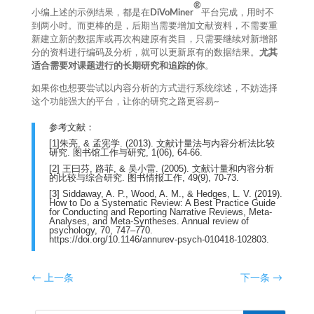
®
小编上述的示例结果，都是在
DiVoMiner
平台完成，用时不
到两小时。而更棒的是，后期当需要增加文献资料，不需要重
新建立新的数据库或再次构建原有类目，只需要继续对新增部
分的资料进行编码及分析，就可以更新原有的数据结果。
尤其
适合需要对课题进行的长期研究和追踪的你
。
如果你也想要尝试以内容分析的方式进行系统综述，不妨选择
这个功能强大的平台，让你的研究之路更容易~
参考文献：
[1]朱亮, & 孟宪学. (2013). 文献计量法与内容分析法比较
研究. 图书馆工作与研究, 1(06), 64-66.
[2] 王曰芬, 路菲, & 吴小雷. (2005). 文献计量和内容分析
的比较与综合研究. 图书情报工作, 49(9), 70-73.
[3] Siddaway, A. P., Wood, A. M., & Hedges, L. V. (2019).
How to Do a Systematic Review: A Best Practice Guide
for Conducting and Reporting Narrative Reviews, Meta-
Analyses, and Meta-Syntheses. Annual review of
psychology, 70, 747–770.
https://doi.org/10.1146/annurev-psych-010418-102803.
←
上一条
下一条
→