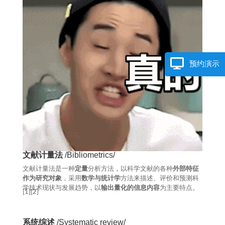
预约演示
文献计量法
/Bibliometrics/
文献计量法是一种
定量
分析方法，以科学文献的各种
外部特征
作为研究对象
，采用
数学与统计学
方法来描述、评价和预测科
学技术现状与发展趋势，以
输出量化的信息内容
为主要特点。
[1][2]
系统综述
/Systematic review/