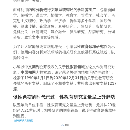
信息量进行分析。
而可利用
内容分析进行文献系统综述的学科范围广
，包括新闻
学、传播学、语言学、情报学、教育学、管理学、社会学、马
克思主义理论、政治学、经济学、哲学等多个学科；国际传
播、健康传播、企业形象、直播研究、广告研究、舆情研究、
危机公关、旅游研究、媒介融合、算法研究、品牌研究、台词
分析、政策文本研究等领域。
为了让大家能够更直观地感受，小编以
性教育领域
研究
作为示
例，使用内容分析对该领域的相关研究文献进行系统综述，以
抛转引玉。
小编以
中文期刊
公开发表的关于
性教育领域
的论文作为研究对
象，
中国知网
为检索源，设定题名关键词精准匹配“性教育”，
检索了
1990年1月1日到2020年12月31日
的关于性教育研究
领域的所有文献。剔除了不相关文献，共检索出有效文献
1217
篇
。
谈性色变的时代已过
性教育研究文量呈上升趋势
以五年为单位来看，性教育研究文量呈上升趋势，尤其从20世
纪跨入21世纪时，相关研究的增率较高，说明性教育越来越得
到重视。