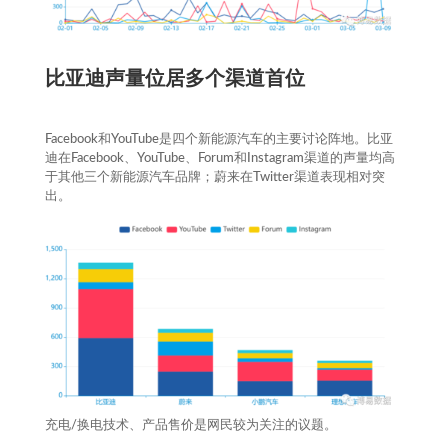
比亚迪声量位居多个渠道首位
Facebook和YouTube是四个新能源汽车的主要讨论阵地。比亚
迪在Facebook、YouTube、Forum和Instagram渠道的声量均高
于其他三个新能源汽车品牌；蔚来在Twitter渠道表现相对突
出。
充电/换电技术、产品售价是网民较为关注的议题。