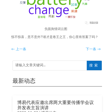
负面舆情词云图
惊不惊喜，意不意外?!谁才是卷王之王，你心里有答案了吗？
←
上一条
下一条
→
最新动态
博易代表应邀出席两大重要传播学会议
并发表主旨演讲