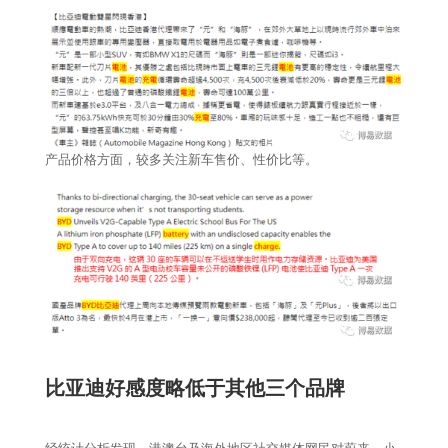
产品价格方面，较多关注新车售价、性价比等。
比亚迪好感度略低于其他三个品牌