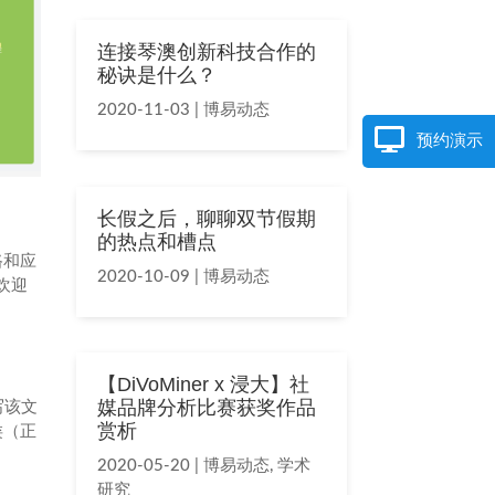
连接琴澳创新科技合作的
秘诀是什么？
2020-11-03
|
博易动态
预约演示
长假之后，聊聊双节假期
的热点和槽点
路和应
2020-10-09
|
博易动态
欢迎
【DiVoMiner x 浸大】社
媒品牌分析比赛获奖作品
写该文
赏析
类（正
2020-05-20
|
博易动态
,
学术
研究