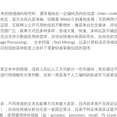
涉及到文本的情感倾向研究时，通常藉由在一定编码员内在信度（inter–cod
态，该方法优点是准确。但随着 Web2.0 的蓬勃发展，互联网用
息迈进，互联网上公开可用的信息不断增长，像是来自社交媒体，评
题范围广泛，叙事方式也多种多样，形成大量、快速、多样以及不确
就无法支持大数据应用的需求，自动化情感分析因应而生。自动化的
ge Processing）、文本挖掘（Text Mining)，以及计算机语言等
感识别流程某种程度上弥补了需要快速掌握信息的需求。
计算文本中的情感，流程上先以人工方式标注一些关键词，然后通过
典进行情感极性分类判断。还有一类是基于人工编码的机器学习或者
复杂，不同来源的文本在叙事方式有极大差异，且内容本身不见得足
断），自动化情感分析往往是一套固定算法，且基于特定来源及议题
评价指标（如：accuracy、precision、recall、f1-scor