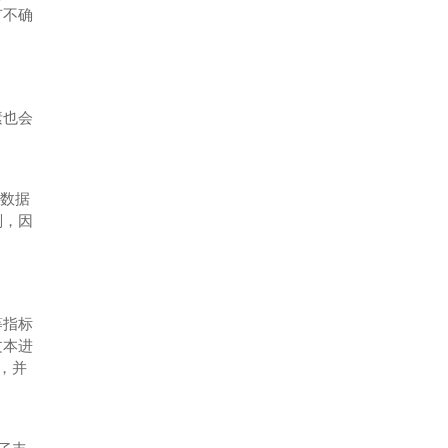
有不确
素也会
的数据
判，因
等指标
文本进
，并