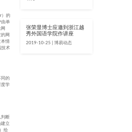
er）的
户由单
张荣显博士应邀到浙江越
论网
秀外国语学院作讲座
定的网
文本情
2019-10-25
|
博易动态
领域技术
不同的
深度学
以判断
为建立
e）给