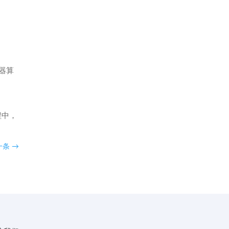
器算
程中，
一条
→