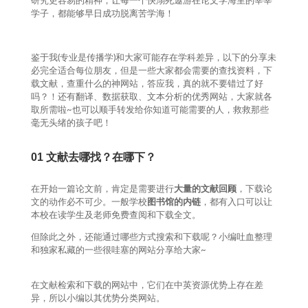
研究更容易的精神，让每一个快溺死遨游在论文学海里的莘莘
学子，都能够早日成功脱离苦学海！
鉴于我(专业是传播学)和大家可能存在学科差异，以下的分享未
必完全适合每位朋友，但是一些大家都会需要的查找资料，下
载文献，查重什么的神网站，答应我，真的就不要错过了好
吗？！还有翻译、数据获取、文本分析的优秀网站，大家就各
取所需啦~也可以顺手转发给你知道可能需要的人，救救那些
毫无头绪的孩子吧！
01
文献去哪找？在哪下？
在开始一篇论文前，肯定是需要进行
大量的文献回顾
，下载论
文的动作必不可少。一般学校
图书馆的内链
，都有入口可以让
本校在读学生及老师免费查阅和下载全文。
但除此之外，还能通过哪些方式搜索和下载呢？小编吐血整理
和独家私藏的一些很哇塞的网站分享给大家~
在文献检索和下载的网站中，它们在中英资源优势上存在差
异，所以小编以其优势分类网站。