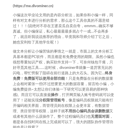
(https://me.divominer.cn)
小编这次毕业论文用的是内容分析法，如果你和小编一样，同
样有对文本进行分析的需求，那么这个工具你真的不愿意错
过！！！(说绝对不存在王婆卖瓜自卖自夸，emmm…确实不够
真诚。但小编保证，私心最最最最多就占个一成…不会再多
了，就且听我说说推荐的理由，毕竟我和导师介绍了它之后，
她也安利给了其他学生呢！)
做文本分析让小编苦恼的事情之一就是，市面上的文本分析工
具基本都是PC软件，而且都是有免费使用的期限。虽然小编也
很想尊重知识产权，购买软件支持一下，可奈何钱包干瘪，只
好寻觅其他工具……这时候，divominer®️就像一道厉害无比的
闪电，帮忙劈裂了阻碍在前行道路上的大石头。因为它…
终身
免费
！
免费版可以使用全部功能
！只是免费版在分析的数据量
上会相对紧张一些(不过想要更大的数据容量，留言给小编，小
编免费提供~太想让你们体验一下研究可以更容易的那种快
感)。而且它可以直接
云操作
，打开网页输入账号密码就可以使
用了！还能实现
分权限管理账号
，像是编码员权限就只能有打
开编码相关界面，而管理员则在权限上会更丰富，有数据管
理、类目管理等权限，这样子就
不用担心编码员会误删数据
又
或者有其他什么误操作了。整个过程编码员们也
无需面对面
，
都是各自找时间在线上完成就可以了，强大的团队协作管理功
能也是让我爱了。