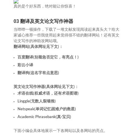
真的是个好东西，绝对能让你惊喜！
03
翻译及英文论文写作神器
当哗哗一顿操作，下载了一堆文献发现阅读起来真头大？给大
家诚心推荐一些我使用起来觉得很不错的翻译网站！还有英文
论文写作的神助攻网站哦。
翻译网站(具体网址见下文)：
百度翻译(别着急否定它，有亮点！)
彩云小译
翻译狗(这名字有点意思)
英文论文写作神器(具体网址见下文)：
术语在线(权威术语，还有术语图谱)
Linggle(无数人裂墙推)
Netspeak(单词记忆困难户的救星)
Academic Phrasebank(真·宝贝)
下面小编会具体地展示一下各网站以及各网站的亮点。