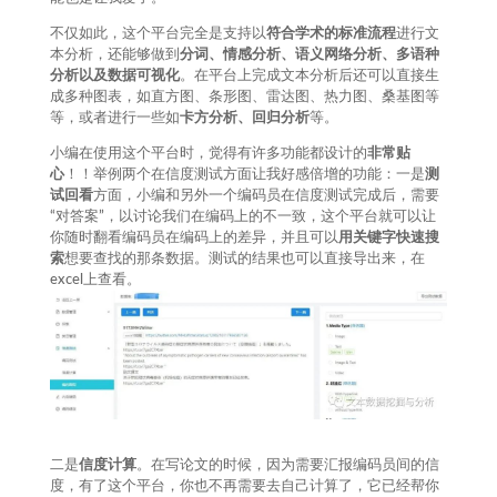
不仅如此，这个平台完全是支持以
符合学术的标准流程
进行文
本分析，还能够做到
分词、情感分析、语义网络分析、多语种
分析以及数据可视化
。在平台上完成文本分析后还可以直接生
成多种图表，如直方图、条形图、雷达图、热力图、桑基图等
等，或者进行一些如
卡方分析、回归分析
等。
小编在使用这个平台时，觉得有许多功能都设计的
非常贴
心
！！举例两个在信度测试方面让我好感倍增的功能：一是
测
试回看
方面，小编和另外一个编码员在信度测试完成后，需要
“对答案”，以讨论我们在编码上的不一致，这个平台就可以让
你随时翻看编码员在编码上的差异，并且可以
用关键字快速搜
索
想要查找的那条数据。测试的结果也可以直接导出来，在
excel上查看。
二是
信度计算
。在写论文的时候，因为需要汇报编码员间的信
度，有了这个平台，你也不再需要去自己计算了，它已经帮你